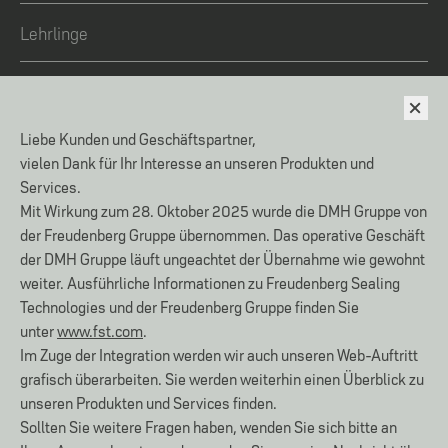
Lehrlinge
Cookie Einstellungen
Liebe Kunden und Geschäftspartner,
IMPRESSUM
vielen Dank für Ihr Interesse an unseren Produkten und
Services.
DATENSCHUTZ
Mit Wirkung zum 28. Oktober 2025 wurde die DMH Gruppe von
AGB
der Freudenberg Gruppe übernommen. Das operative Geschäft
AEB
der DMH Gruppe läuft ungeachtet der Übernahme wie gewohnt
VERHALTENSKODEX
weiter. Ausführliche Informationen zu Freudenberg Sealing
Technologies und der Freudenberg Gruppe finden Sie
FREUDENBERG ETHICS OFFICE
unter
www.fst.com
.
Im Zuge der Integration werden wir auch unseren Web-Auftritt
grafisch überarbeiten. Sie werden weiterhin einen Überblick zu
unseren Produkten und Services finden.
ISO 9001:2015
NR.04427/0
Sollten Sie weitere Fragen haben, wenden Sie sich bitte an
ISO 14001:2015
NR.05210/0