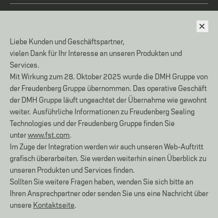
Cookie Einstellungen
Liebe Kunden und Geschäftspartner,
IMPRESSUM
vielen Dank für Ihr Interesse an unseren Produkten und
Services.
DATENSCHUTZ
Mit Wirkung zum 28. Oktober 2025 wurde die DMH Gruppe von
AGB
der Freudenberg Gruppe übernommen. Das operative Geschäft
AEB
der DMH Gruppe läuft ungeachtet der Übernahme wie gewohnt
VERHALTENSKODEX
weiter. Ausführliche Informationen zu Freudenberg Sealing
Technologies und der Freudenberg Gruppe finden Sie
FREUDENBERG ETHICS OFFICE
unter
www.fst.com
.
Im Zuge der Integration werden wir auch unseren Web-Auftritt
grafisch überarbeiten. Sie werden weiterhin einen Überblick zu
unseren Produkten und Services finden.
ISO 9001:2015
NR.04427/0
Sollten Sie weitere Fragen haben, wenden Sie sich bitte an
ISO 14001:2015
NR.05210/0
Ihren Ansprechpartner oder senden Sie uns eine Nachricht über
unsere
Kontaktseite
.
KONTAKT